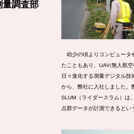
​測量調査部
幼少の頃よりコンピュータ
たこともあり、UAV(無人航
日々進化する測量デジタル技
から、弊社に入社しました。弊
SLUM（ライダースラム）は
点群データが計測できるとい