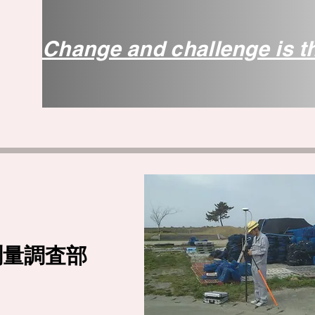
Change and challenge is t
ホーム
会
測量調査部