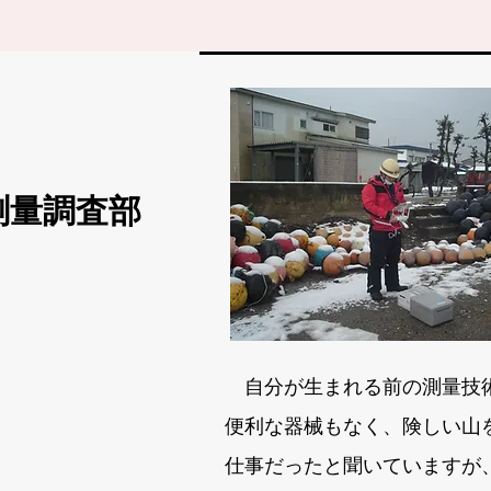
​測量調査部
自分が生まれる前の測量技術は
便利な器械もなく、険しい山
仕事だったと聞いていますが