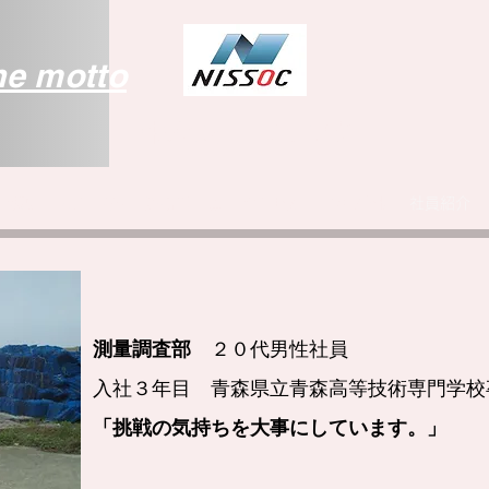
he motto
​株式会社 ニッソク
社概要
事業内容
資格者一覧
企業取組
採用情報
社員紹介
測量調査部
２０代男性社員
​入社３年目 青森県立青森高等技術専門学校
「挑戦の気持ちを大事にしています。」